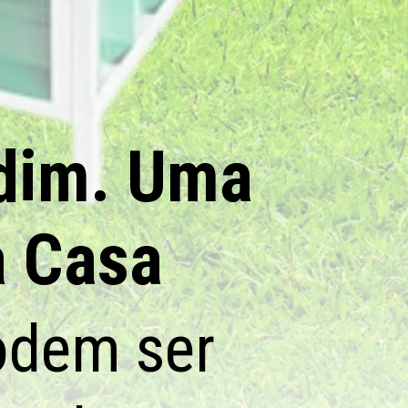
rdim. Uma
a Casa
odem ser