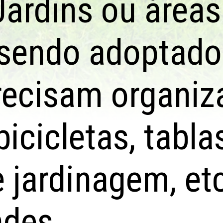
Jardins ou áreas
 sendo adoptado
recisam organiz
bicicletas, tabla
 jardinagem, et
ndes.