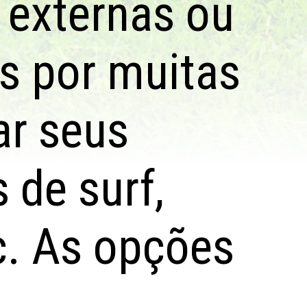
 externas ou
s por muitas
ar seus
s de surf,
c. As opções